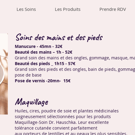
Les Soins
Les Produits
Prendre RDV
Soins des mains et des pieds
Manucure - 45mn - 32€
Beauté des mains – 1h - 52€
Grand soin des mains et des ongles, gommage, masque, m
Beauté des pieds _ 1h15 - 57€
Grand soin des pieds et des ongles, bain de pieds, gomm
pose de base
Pose de vernis -20mn- 15€
Maquillage
Huiles, cires, poudre de soie et plantes médicinales
soigneusement sélectionnées pour les produits
Maquillage-Soin Dr. Hauschka. Leur excellente
tolérance cutanée convient parfaitement
aux porteurs de lentilles et au peaux les plus sensibles.